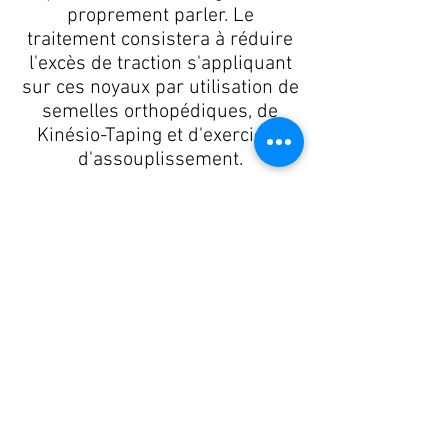
proprement parler. Le
traitement consistera à réduire
l'excès de traction s'appliquant
sur ces noyaux par utilisation de
semelles orthopédiques, de
Kinésio-Taping et d'exercices
d'assouplissement.
Plus ou moins fréquemment
nous retrouverons des
déformations d'orteils qui, si
elles sont prises à temps, seront
en grande partie ou totalement
réductibles.
Podologue du sport - Posturologue
Bastien Chevalier
Prendre RDV en ligne